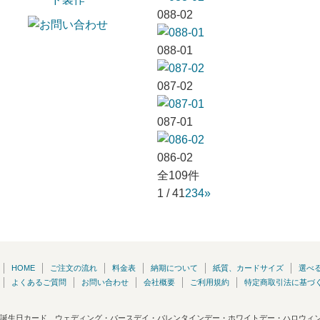
088-02
088-01
087-02
087-01
086-02
全109件
1 / 4
1
2
3
4
»
HOME
ご注文の流れ
料金表
納期について
紙質、カードサイズ
選べる
よくあるご質問
お問い合わせ
会社概要
ご利用規約
特定商取引法に基づ
誕生日カード、ウェディング・バースデイ・バレンタインデー・ホワイトデー・ハロウィ