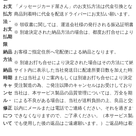
お支
「メッセージカード屋さん」のお支払方法は代金引換とな
払方
商品到着時に代金を配送ドライバーにお支払い願います。
法・
※ 領収書に関しては、運送会社様の発行される振込証明書
お支
※ 別途決定された納品方法の場合は、都度お打合せにより
払期
限
納品
お客様ご指定住所へ宅配便による納品となります。
方法
※ 別途お打ち合せにより決定された場合はその方法にて納
納品
サイト内に表示した当社発送日に配達所要日数を加えた時
時期
または当社よりご案内もしくは別途お打ち合せにより決定
キャ
受注製造の為、ご発注以降のキャンセルはお受けしており
ンセ
当社は、本サービス製品の品質管理については、万全を期
ル・
による不良がある場合は、当社が送料負担の上、良品と交換
修正
以内にメールまたは電話でご連絡ください。それを過ぎま
につ
できなくなりますので、ご了承ください。（本サービス製
いて
でも使用した後の返品はご遠慮願います。）ご返品時は着