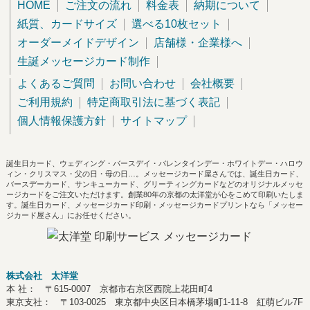
HOME
ご注文の流れ
料金表
納期について
紙質、カードサイズ
選べる10枚セット
オーダーメイドデザイン
店舗様・企業様へ
生誕メッセージカード制作
よくあるご質問
お問い合わせ
会社概要
ご利用規約
特定商取引法に基づく表記
個人情報保護方針
サイトマップ
誕生日カード、ウェディング・バースデイ・バレンタインデー・ホワイトデー・ハロウ
ィン・クリスマス・父の日・母の日…。メッセージカード屋さんでは、誕生日カード、
バースデーカード、サンキューカード、グリーティングカードなどのオリジナルメッセ
ージカードをご注文いただけます。創業80年の京都の太洋堂が心をこめて印刷いたしま
す。誕生日カード、メッセージカード印刷・メッセージカードプリントなら「メッセー
ジカード屋さん」にお任せください。
株式会社 太洋堂
本 社： 〒615-0007 京都市右京区西院上花田町4
東京支社： 〒103-0025 東京都中央区日本橋茅場町1-11-8 紅萌ビル7F